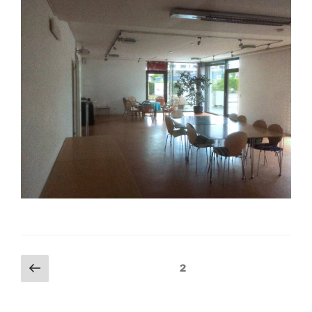
Seitennummerierung
Vorherige
Seite
2
Seite
der
Beiträge