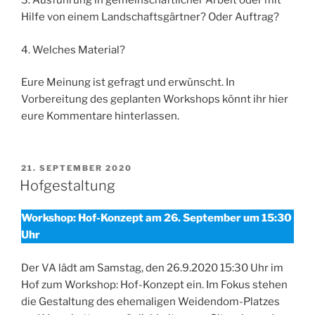
3. Ausführung in gemeinschaftlicher Arbeit oder mit
Hilfe von einem Landschaftsgärtner? Oder Auftrag?
4. Welches Material?
Eure Meinung ist gefragt und erwünscht. In
Vorbereitung des geplanten Workshops könnt ihr hier
eure Kommentare hinterlassen.
VERÖFFENTLICHT
21. SEPTEMBER 2020
AM
Hofgestaltung
Workshop: Hof-Konzept am 26. September um 15:30
Uhr
Der VA lädt am Samstag, den 26.9.2020 15:30 Uhr im
Hof zum Workshop: Hof-Konzept ein. Im Fokus stehen
die Gestaltung des ehemaligen Weidendom-Platzes