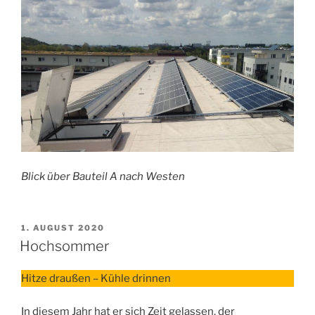
Blick über Bauteil A nach Westen
VERÖFFENTLICHT
1. AUGUST 2020
AM
Hochsommer
Hitze draußen – Kühle drinnen
In diesem Jahr hat er sich Zeit gelassen, der