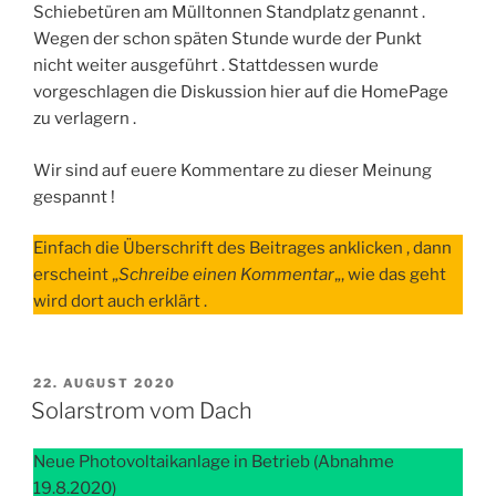
Schiebetüren am Mülltonnen Standplatz genannt .
Wegen der schon späten Stunde wurde der Punkt
nicht weiter ausgeführt . Stattdessen wurde
vorgeschlagen die Diskussion hier auf die HomePage
zu verlagern .
Wir sind auf euere Kommentare zu dieser Meinung
gespannt !
Einfach die Überschrift des Beitrages anklicken , dann
erscheint „
Schreibe einen Kommentar
„, wie das geht
wird dort auch erklärt .
VERÖFFENTLICHT
22. AUGUST 2020
AM
Solarstrom vom Dach
Neue Photovoltaikanlage in Betrieb (Abnahme
19.8.2020)