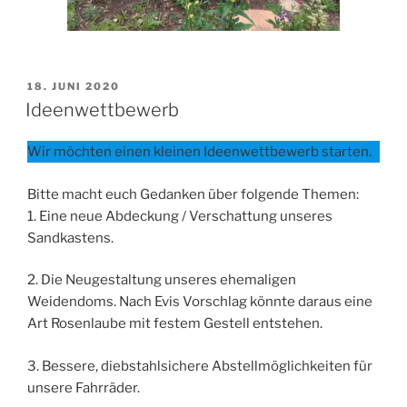
VERÖFFENTLICHT
18. JUNI 2020
AM
Ideenwettbewerb
Wir möchten einen kleinen Ideenwettbewerb starten.
Bitte macht euch Gedanken über folgende Themen:
1. Eine neue Abdeckung / Verschattung unseres
Sandkastens.
2. Die Neugestaltung unseres ehemaligen
Weidendoms. Nach Evis Vorschlag könnte daraus eine
Art Rosenlaube mit festem Gestell entstehen.
3. Bessere, diebstahlsichere Abstellmöglichkeiten für
unsere Fahrräder.