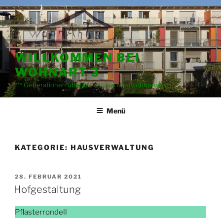
Zum
Inhalt
springen
WILLKOMMEN BEI
WOHNART 3
*** Generationen übergreifendes Mietwohnprojekt
Menü
KATEGORIE:
HAUSVERWALTUNG
VERÖFFENTLICHT
28. FEBRUAR 2021
AM
Hofgestaltung
Pflasterrondell