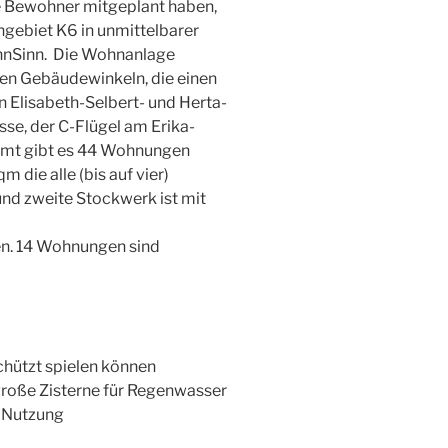
le Bewohner mitgeplant haben,
ngebiet K6 in unmittelbarer
hnSinn. Die Wohnanlage
en Gebäudewinkeln, die einen
n Elisabeth-Selbert- und Herta-
e, der C-Flügel am Erika-
amt gibt es 44 Wohnungen
 die alle (bis auf vier)
 und zweite Stockwerk ist mit
en. 14 Wohnungen sind
chützt spielen können
große Zisterne für Regenwasser
 Nutzung