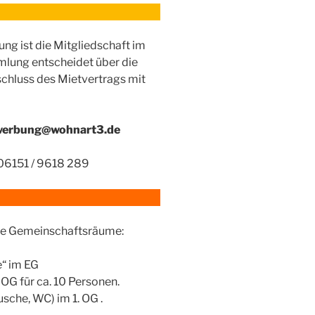
ng ist die Mitgliedschaft im
mlung entscheidet über die
chluss des Mietvertrags mit
werbung@wohnart3.de
06151 / 9618 289
de Gemeinschaftsräume:
“ im EG
OG für ca. 10 Personen.
sche, WC) im 1. OG .