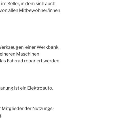
im Keller, in dem sich auch
 von allen Mitbewohner/innen
Werkzeugen, einer Werkbank,
leineren Maschinen
das Fahrrad repariert werden.
lanung ist ein Elektroauto.
r Mitglieder der Nutzungs-
.