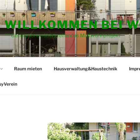
WILLKOMMEN BEI W
*** Generationen übergreifendes Mietwohnprojekt
Raum mieten
Hausverwaltung&Haustechnik
Impr
syVerein