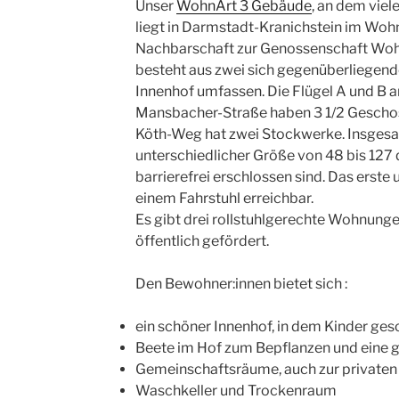
Unser
WohnArt 3 Gebäude
, an dem vie
liegt in Darmstadt-Kranichstein im Woh
Nachbarschaft zur Genossenschaft Wo
besteht aus zwei sich gegenüberliegend
Innenhof umfassen. Die Flügel A und B a
Mansbacher-Straße haben 3 1/2 Geschoss
Köth-Weg hat zwei Stockwerke. Insges
unterschiedlicher Größe von 48 bis 127 qm
barrierefrei erschlossen sind. Das erste
einem Fahrstuhl erreichbar.
Es gibt drei rollstuhlgerechte Wohnung
öffentlich gefördert.
Den Bewohner:innen bietet sich :
ein schöner Innenhof, in dem Kinder ges
Beete im Hof zum Bepflanzen und eine 
Gemeinschaftsräume, auch zur privaten
Waschkeller und Trockenraum