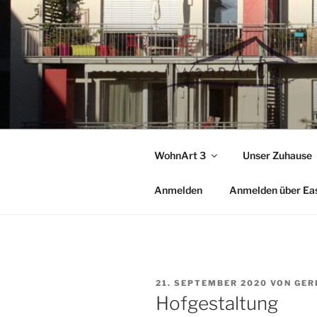
Zum
Inhalt
springen
WohnArt 3
Unser Zuhause
Anmelden
Anmelden über Ea
VERÖFFENTLICHT
21. SEPTEMBER 2020
VON
GER
AM
Hofgestaltung