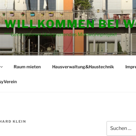
WILLKOMMEN BEI W
*** Generationen übergreifendes Mietwohnprojekt
Raum mieten
Hausverwaltung&Haustechnik
Impr
syVerein
HARD KLEIN
Suche
nach: