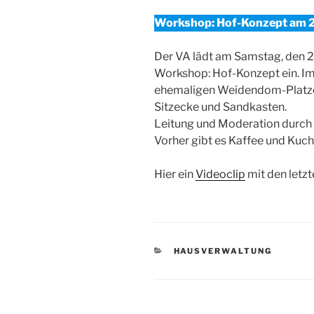
Workshop: Hof-Konzept am 2
Der VA lädt am Samstag, den 
Workshop: Hof-Konzept ein. Im
ehemaligen Weidendom-Platze
Sitzecke und Sandkasten.
Leitung und Moderation durch 
Vorher gibt es Kaffee und Kuche
Hier ein
Videoclip
mit den letz
KATEGORIEN
HAUSVERWALTUNG