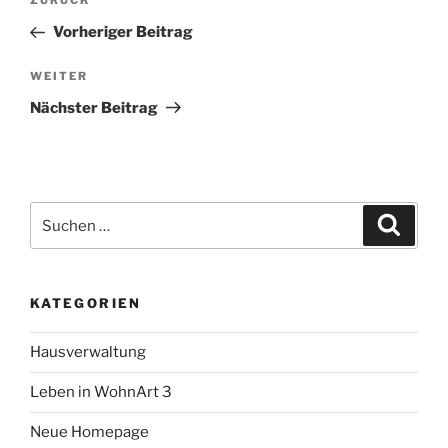
Vorheriger
ZURÜCK
Beitrag
Vorheriger Beitrag
Nächster
WEITER
Beitrag
Nächster Beitrag
Suche
Suche
nach:
KATEGORIEN
Hausverwaltung
Leben in WohnArt 3
Neue Homepage