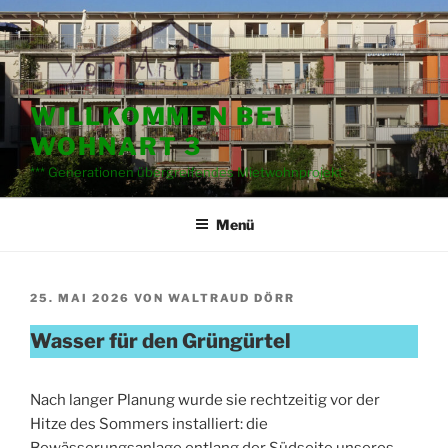
Zum
Inhalt
springen
WILLKOMMEN BEI
WOHNART 3
*** Generationen übergreifendes Mietwohnprojekt
Menü
VERÖFFENTLICHT
25. MAI 2026
VON
WALTRAUD DÖRR
AM
Wasser für den Grüngürtel
Nach langer Planung wurde sie rechtzeitig vor der
Hitze des Sommers installiert: die