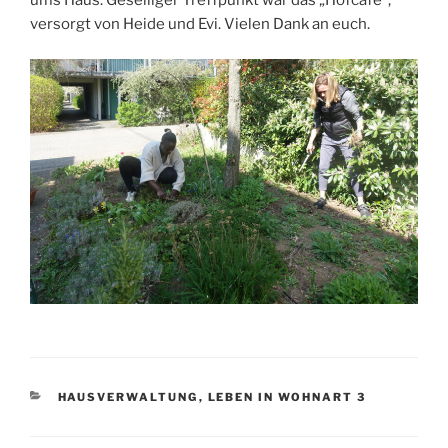
ums Haus. Geselliger Treffpunkt war das „Hofcafé“,
versorgt von Heide und Evi. Vielen Dank an euch.
KATEGORIEN
HAUSVERWALTUNG
,
LEBEN IN WOHNART 3