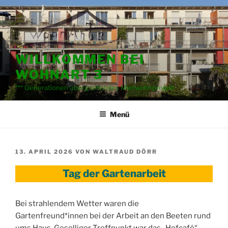
Zum
Inhalt
springen
WILLKOMMEN BEI
WOHNART 3
*** Generationen übergreifendes Mietwohnprojekt
Menü
VERÖFFENTLICHT
13. APRIL 2026
VON
WALTRAUD DÖRR
AM
Tag der Gartenarbeit
Bei strahlendem Wetter waren die
Gartenfreund*innen bei der Arbeit an den Beeten rund