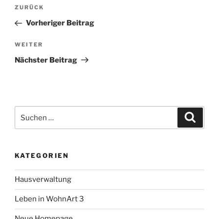
Beitragsnavigation
Vorheriger
ZURÜCK
Beitrag
Vorheriger Beitrag
Nächster
WEITER
Beitrag
Nächster Beitrag
Suche
Suche
nach:
KATEGORIEN
Hausverwaltung
Leben in WohnArt 3
Neue Homepage