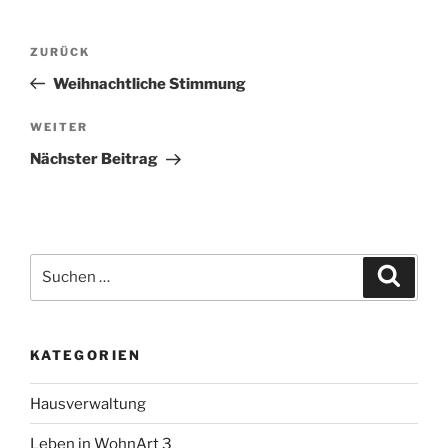
Beitragsnavigation
Vorheriger
ZURÜCK
Beitrag
Weihnachtliche Stimmung
Nächster
WEITER
Beitrag
Nächster Beitrag
Suche
Suche
nach:
KATEGORIEN
Hausverwaltung
Leben in WohnArt 3