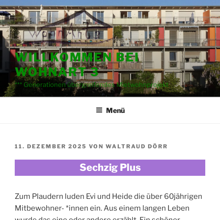
Zum
Inhalt
springen
WILLKOMMEN BEI
WOHNART 3
*** Generationen übergreifendes Mietwohnprojekt
Menü
VERÖFFENTLICHT
11. DEZEMBER 2025
VON
WALTRAUD DÖRR
AM
Sechzig Plus
Zum Plaudern luden Evi und Heide die über 60jährigen
Mitbewohner- *innen ein. Aus einem langen Leben