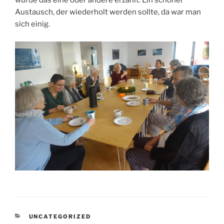
wurde das eine oder andere erzählt. Ein schöner
Austausch, der wiederholt werden sollte, da war man
sich einig.
KATEGORIEN
UNCATEGORIZED