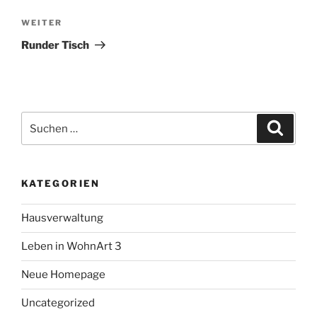
Nächster
WEITER
Beitrag
Runder Tisch
Suche
Suche
nach:
KATEGORIEN
Hausverwaltung
Leben in WohnArt 3
Neue Homepage
Uncategorized