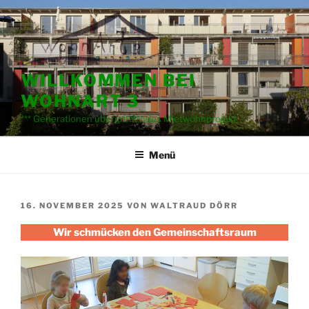
Zum
Inhalt
springen
WILLKOMMEN BEI
WOHNART 3
*** Generationen übergreifendes Mietwohnprojekt
Menü
VERÖFFENTLICHT
16. NOVEMBER 2025
VON
WALTRAUD DÖRR
AM
Wir schmücken den Gemeinschaftsraum