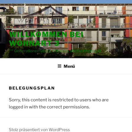
Zum
Inhalt
springen
WILLKOMMEN BEI
WOHNART 3
*** Generationen übergreifendes Mietwohnprojekt
Menü
BELEGUNGSPLAN
Sorry, this content is restricted to users who are
logged in with the correct permissions.
Stolz präsentiert von WordPress