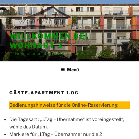
Zum
Inhalt
springen
WILLKOMMEN BEI
WOHNART 3
*** Generationen übergreifendes Mietwohnprojekt
Menü
GÄSTE-APARTMENT 1.OG
Bedienungshinweise für die Online-Reservierung:
Die Tagesart : „1.Tag – Übernahme“ ist voreingestellt,
wähle das Datum.
Markiere für „1.Tag – Übernahme“ nur die 2