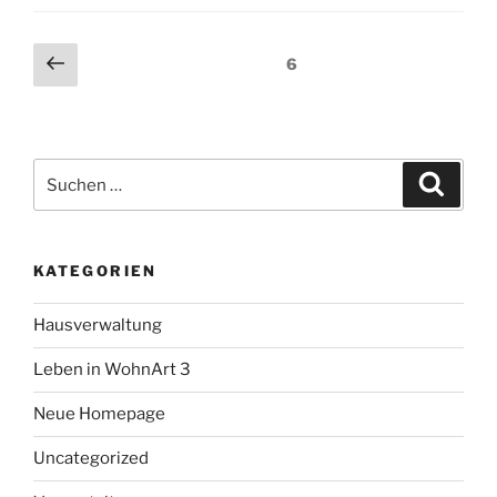
Seitennummerierung
Vorherige
Seite
6
Seite
der
Beiträge
Suche
Suche
nach:
KATEGORIEN
Hausverwaltung
Leben in WohnArt 3
Neue Homepage
Uncategorized