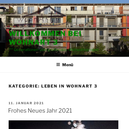
Zum
Inhalt
springen
WILLKOMMEN BEI
WOHNART 3
*** Generationen übergreifendes Mietwohnprojekt
Menü
KATEGORIE:
LEBEN IN WOHNART 3
VERÖFFENTLICHT
11. JANUAR 2021
AM
Frohes Neues Jahr 2021